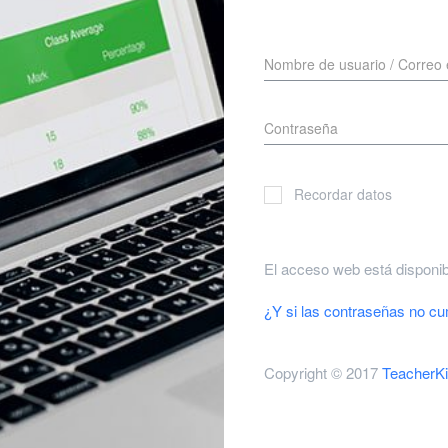
Recordar datos
El acceso web está disponi
¿Y si las contraseñas no cum
Copyright © 2017
TeacherKi